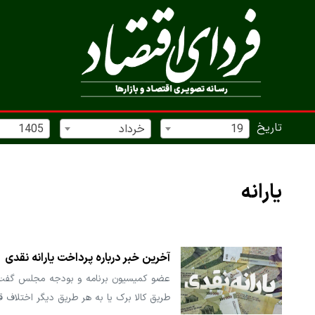
تاریخ
19
خرداد
1405
یارانه
آخرین خبر درباره پرداخت یارانه نقدی
عضو کمیسیون برنامه و بودجه مجلس گفت: مج
طریق کالا برک یا به هر طریق دیگر اختلاف قی