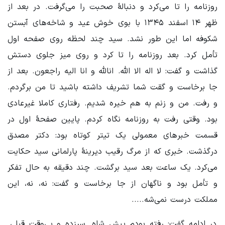
روزنامه را تا می‌کرد و دنبالۀ صحبت را می‌گرفت. در بعد از
ظهر ۱۴ اسفند ۱۳۴۵ با بوی خوش عید و شاخه‌های آبستن
شکوفه اما این طور نشد. سید چند لحظه روی صفحه اول
تأمل کرد. بعد روزنامه را تا کرد و روی میز جلوی دستش
گذاشت و گفت: لا اله الا الله. انالله و انا الیه راجعون. بعد از
جا برخاست و گقت شما تشریف داشته باشید تا من برگردم.
و رفت. من و زنم به هم خیره شدیم. رفتاری کاملا غیرعادی
بود. وقتی رفت به روزنامه نگاه کردم. پایین صفحۀ اول در
قسمت خبرهای معمولی یک تیتر کوتاه بود: دکتر مصدق
درگذشت. خبری که از مرگ رقیب دیرینۀ پارلمانی سید حکایت
می‌کرد. یک ساعت بعد سید برگشت. چند دقیقه به حال تفکر
و تأمل بود و ناگهان از جا برخاست و گفت: نه، نه، این
مملکت درست نمی‌شه.....
در ادامه گفت: رفته بودم پیش شاه. سرزده و بی‌وقت قبلی.