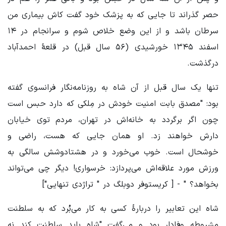
حصر گذراند تا جایی که به پزشک خود گفت کاش بیماری من
سرطان باشد و از این وضع خلاص شوم و سرانجام در ۱۴
اسفند ۱۳۴۵ خورشیدی (‌۵۶ سال قبل) در قلعۀ احمدآباد
درگذشت.
تنها یک سال قبل از آن شاه به روزنامه‌نگار فرانسوی گفته
بود: "مصدق بابت امنیت خودش در مِلکی که دارد حبس است
چون اگر برگردد به خانه‌اش در تهران، مردم توی خیابان
دارش خواهند زد. او همان جایی که هست، راضی و
خوشحال است. خوب می‌خورد و در هشتادوشش سالگی به
ورزش مورد علاقه‌اش می‌پردازد: خرسواری! دیگر چی می‌تواند
بخواهد؟ " - [ کریستوفر دوبلگ در " تراژدی تنهایی"]
شاه این تعابیر را دربارۀ کسی به کار می‌بُرد که به سلطنت
مشروطه وفادار بود و می‌گفت "شاه باید سلطنت کند نه