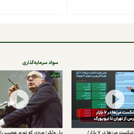
سواد سرمایه‌گذاری
جشن هرمز؛ شکست مرزها در ۷ بازار/
پل ولکر؛ مردی که تورم عجیب را م