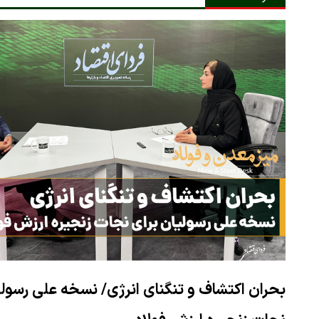
بحران اکتشاف و تنگنای انرژی/ نسخه علی رسولی