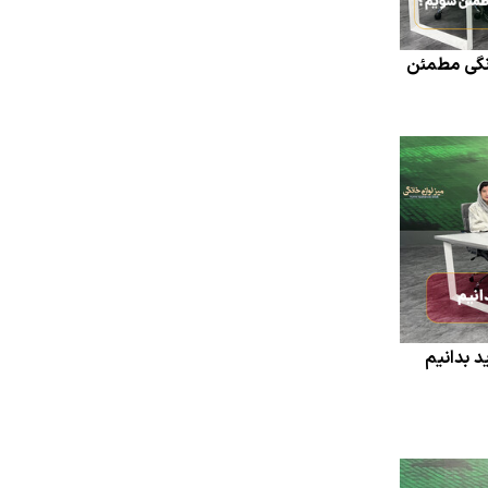
انگی مطمئن
د بدانیم