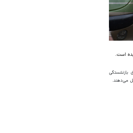
زار شاغل کسورپرداز در صندوق بازنشستگی