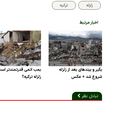
زلزله
ترکیه
اخبار مرتبط
بگیر و ببندهای بعد از زلزله
بمب اتمی قدرتمندتر است
شروع شد + عکس
زلزله ترکیه؟
تبادل نظر