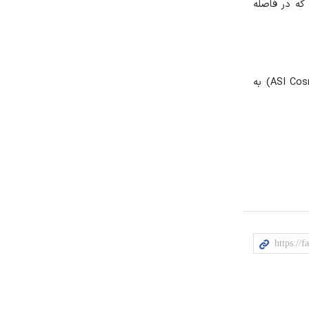
 می‌آورد که در فاصله
وی افزود که در روزهای آتی و بعد از پایش از طریق ماهواره‌های ئی‌اس‌ای سنتینل (ESA Sentinel) و ای‌اس‌آی کازمواسکای‌مد (ASI CosmoSkymed) به