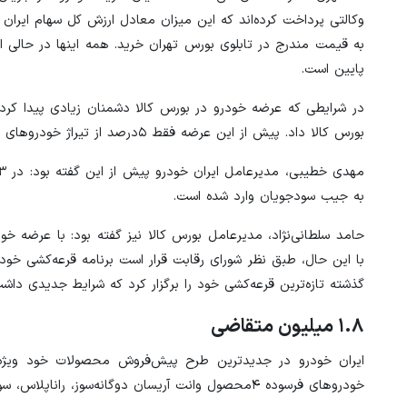
وکالتی پرداخت کرده‌اند که این میزان معادل ارزش کل سهام ایران
به قیمت مندرج در تابلوی بورس تهران خرید. همه اینها در حالی ا
پایین است.
در شرایطی که عرضه خودرو در بورس کالا دشمنان زیادی پیدا کرد
بورس کالا داد. پیش از این عرضه فقط ۵درصد از تیراژ خودروهای داخلی در بورس کالا به حذف ده‌ها هزار میلیارد تومان رانت منجر شده بود.
به جیب سودجویان وارد شده است.
با این حال، طبق نظر شورای رقابت قرار است برنامه قرعه‌کشی خودر
گذشته تازه‌ترین قرعه‌کشی خود را برگزار کرد که شرایط جدیدی داش
۱.۸ میلیون متقاضی
ایران خودرو در جدیدترین طرح پیش‌فروش محصولات خود ویژه 
خودروهای فرسوده ۴محصول وانت آریسان دوگانه‌سوز، راناپلاس، سورن‌پلاس بنزینی و پارس با موتور XU۷ را با موعد تحویل ۴ تا ۱۲ماهه، عرضه کرد.