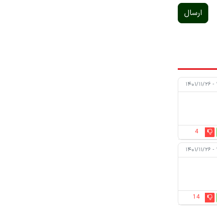
ارسال
۱
4
۱
14