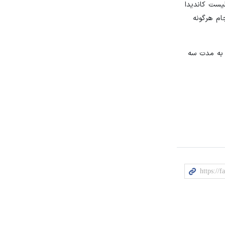
یی شدن رای شورای عالی، لیست کاندیدا
اسفند برای تبلیغات مهلت دارند. از ۸ صبح روز جمعه ۱۹ اسفند انجام هرگونه
ا به مدت سه