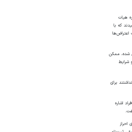
ره هیات
 رسیدند که با
 اعتراض‌ها
ن شده، ممکن
 شرایط
داشتند برای
اد اشاره
فت.
رد می‌شوند، مکلف بودند تا ۳۰بهمن ماه برای احراز
ودند؛ یعنی ۹۰درصد از رای‌دهندگان حقیقی ثبت‌نام