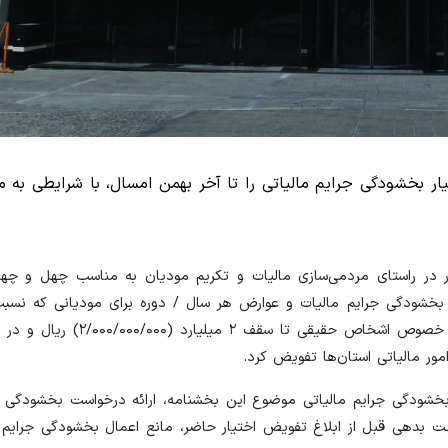
ار بخشودگی جرایم مالیاتی را تا آخر بهمن امسال، با شرایطی به م
ور در راستای مردمی‌سازی مالیات و تکریم مودیان به مناسب چهل و چها
ر بخشودگی جرایم مالیات و عوارض هر سال / دوره برای مودیانی که نسب
بدهی سال یا دوره مربوط تا آخر بهمن ماه امسال اقدام کنند در خصوص 
خشودگی جرایم مالیاتی موضوع این بخشنامه، ارائه درخواست بخشودگی جر
 بدهی قبل از ابلاغ تفویض اختیار حاضر، مانع اعمال بخشودگی جرایم م