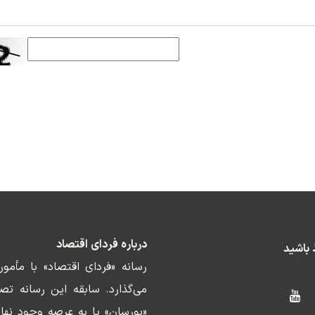
درباره فردای اقتصاد
ط باشید
رسانه «فردای اقتصاد» با مأمو
«بورسان» پا به عرصه وجود نها