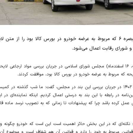
نمایندگان در جلسه علنی امروز مجلس بند الحاقی ۱۳ تبصره ۶ که مربوط به عرضه خودرو در بورس کالا بود را 
و شورای رقابت اعمال می‌شود.
خانه ملت: نمایندگان در نشست علنی نوبت صبح امروز (سه شنبه، ۱۶ اسفندماه) مجلس شورای اسلامی در جریان بررسی مواد ا
سیدشمس‌الدین حسینی رئیس کمیسیون تلفیق لایحه بودجه سال ۱۴۰۲ در جریان بررسی این بند در مجلس، گفت: ما شب گذشته
‌نامه در رابطه با این بند به درستی اعمال کردیم. اینکه نماینده‌ای در
ن عمل کرده باشد چرا که پیشنهادات تا زمانی که به تصویب نرسد ماده ق
لحاقی ۱۳ تبصره ۶ لایحه بودجه، گفت: نکته‌ای که در این بخش حائز اهمیت است این است که خودرو چگ
انین مربوط به خود را دارد و قوانین آن هم شفاف است و موضوع آن ن