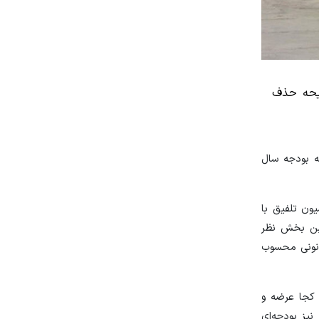
از متن لایحه حذف
رجاعی لایحه بودجه سال
 در کمیسیون تلفیق با
 این بخش نظر
انونی محسوب
ونه و کجا عرضه و
یز بودجه‌ای