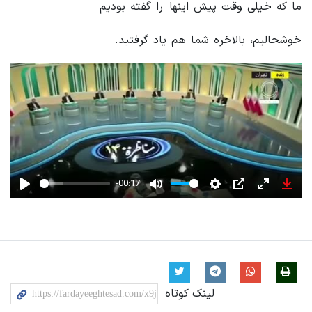
ما که خیلی وقت پیش اینها را گفته بودیم
خوشحالیم، بالاخره شما هم یاد گرفتید.
-00:17
Play
Mute
Settings
PIP
Enter
Down
fullscreen
لینک کوتاه