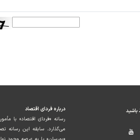
درباره فردای اقتصاد
ط باشید
رسانه «فردای اقتصاد» با مأمو
«بورسان» پا به عرصه وجود نها