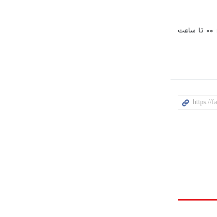
در محورهای آزادراهی و بزرگراهی مشهد- قوچان، مشهد- سبزوار، مشهد- تربت حیدریه و برعکس نیز تردد انواع تریلر و کامیون از ساعت ۰۷: ۰۰ تا ساعت