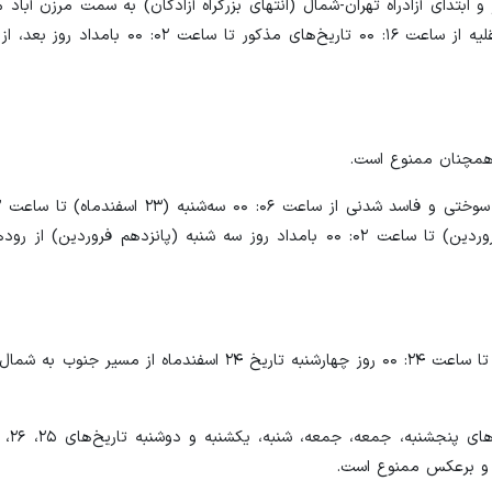
رج میدان امیرکبیر و ابتدای آزادراه تهران-شمال (انتهای بزرگراه آزادگان) به سمت مرزن آب
در صورت اعلام مامورین پلیس راه در محل، تردد انواع وسایل نقلیه از ساعت ۱۶: ۰۰ تاریخ
ز همچنان ممنوع است.
روز شنبه (پنجم فروردین) و از ساعت۶: ۰۰ روز پنجشنبه (دهم فروردین) تا ساعت ۰۲: ۰۰ بامداد روز سه شنبه (پانزده
بر اساس اعلام سازمان راهداری، تردد انوع تریلرها از ساعت ۱۲: ۰۰ تا ساعت ۲۴: ۰۰ روز چهارشنبه تاریخ ۲۴ اس
ر و برعکس ممنوع است.