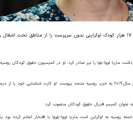
لووا-بلوا، رئیس کمیسیون حقوق کودکان روسیه، بیش از ۱۷ هزار کودک اوکراینی بدون سرپرست را از مناطق تحت 
ازداشت ماریا لووا-بلوا را نیز صادر کرد. او در کمیسیون حقوق کودکان روس
لووا-بلوا معلم گیتار در مدارس موسیقی کودکان بود تا این که در سال ۲۰۱۹ به حزب روسیه متحد پیوست. او کارت شناسایی 
له روسیه به اوکراین است. ماریا لووا-بلووا با افتخار اعلام کرده بود ی