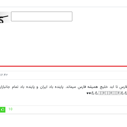
۱۶:۴۲ - ۱۴۰۲/۰۱/۱۲
فارس تا ابد خلیج همیشه فارس میماند. پاینده باد ایران و پاینده باد تمام جانبازا
♥️♥️
10