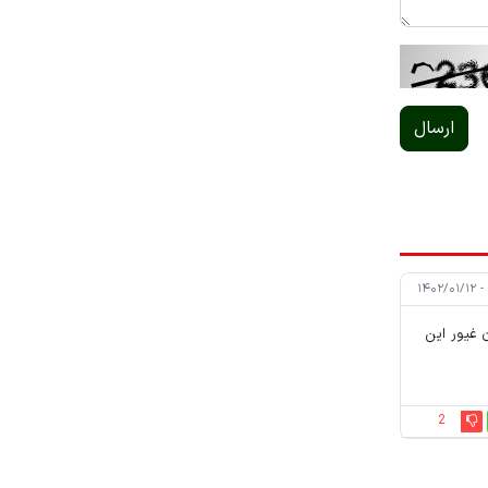
ارسال
ن غیور این
2