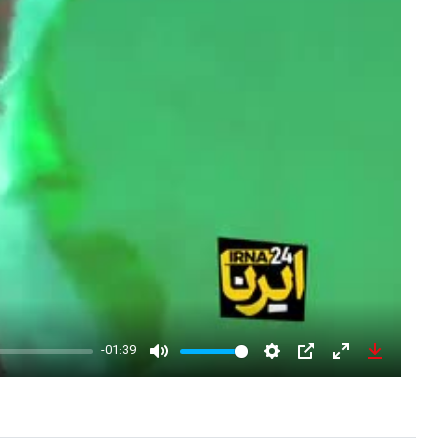
-01:39
Mute
Settings
PIP
Enter
Download
fullscreen