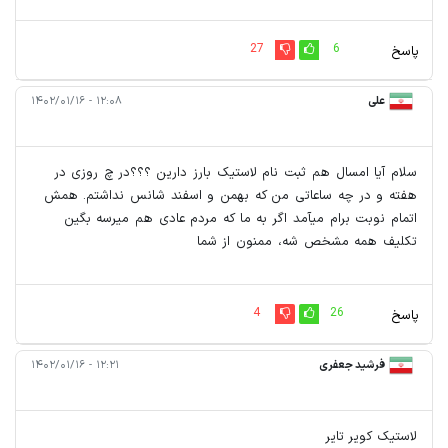
27
6
پاسخ
علی
۱۲:۰۸ - ۱۴۰۲/۰۱/۱۶
سلام آیا امسال هم ثبت نام لاستیک بارز دارین ؟؟؟در چ روزی در
هفته و در چه ساعاتی من که بهمن و اسفند شانس نداشتم. همش
اتمام نوبت برام میآمد اگر به ما که مردم عادی هم میرسه بگین
تکلیف همه مشخص شه، ممنون از شما
4
26
پاسخ
فرشید جعفری
۱۲:۲۱ - ۱۴۰۲/۰۱/۱۶
لاستیک کویر تایر