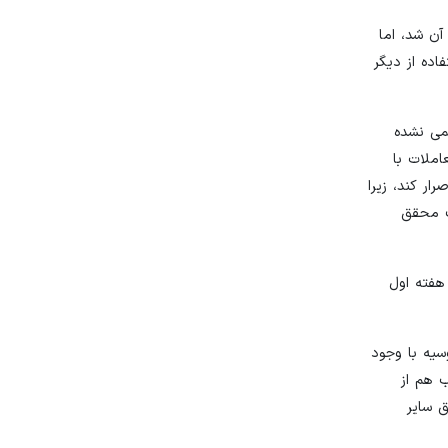
آن شد، اما
اده از دیگر
می نشده
املات با
ار کند، زیرا
دف محقق
فته و تا هفته اول
سیه با وجود
ب هم از
ق سایر