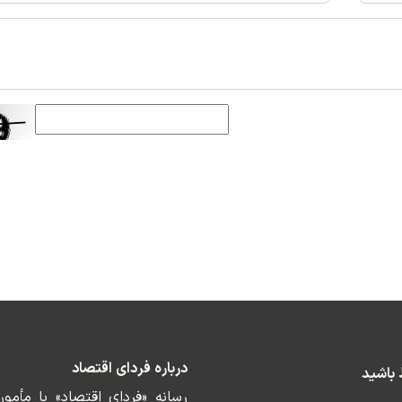
درباره فردای اقتصاد
ط باشید
رسانه «فردای اقتصاد» با مأمو