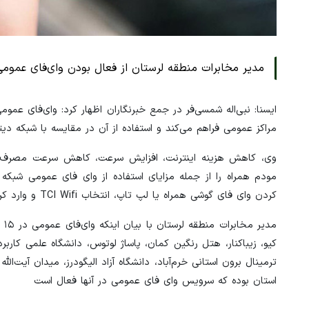
مدیر مخابرات منطقه لرستان از فعال بودن وای‌فای عمومی در ۱۵ نقطه از استان در تمام طول سال خ
مراکز عمومی فراهم می‌کند و استفاده از آن در مقایسه با شبکه دیت
وی، کاهش هزینه اینترنت، افزایش سرعت، کاهش سرعت مصرف بات
مودم همراه را از جمله مزایای استفاده از وای فای عمومی شبکه
کردن وای فای گوشی همراه یا لپ تاپ، انتخاب TCI Wifi و وارد کردن حساب کاربری ADSL مخابرات خود، از اینترنت پرسرعت مخابرات ایران استفاده کنند.
مد
کیو، زیباکنار، هتل رنگین کمان، پاساژ لوتوس، دانشگاه علمی کاربرد
ترمینال برون استانی خرم‌آباد، دانشگاه آزاد الیگودرز، میدان آیت‌ال
استان بوده که سرویس وای فای عمومی در آنها فعال است