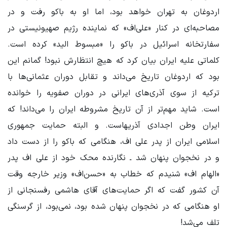
اردوغان به تهران خواهد بود، اما او به باکو رفت و در
مصاحبه‌ای در کنار «علی‌اف» که نماینده رژیم صهیونیستی در
سفارتخانه اسرائیل در باکو را «مبسوط الید» کرده است.
کلماتی علیه ایران بیان کرد که هیچ انتظارش نبود! گمانم این
بود که اردوغان تاریخ می‌داند و تقابل دوران عثمانی‌ها با
ترکیه از سوی آذری‌های ایرانی در دوران صفویه را خوانده
است. شاید مهم‌تر از آن تاریخ مشروطه ایران را می‌داند! که
ایران وطن اجدادی آذریهاست. و البته حمایت جمهوری
اسلامی ایران از پدر علی اف، هنگامی که باکو را از دست داد
و در نخجوان پنهان شد ـ نگارنده محک خود از علی اف پدر
«الهام‌ اف» شنیدم که خطاب به «حسن‌اف» وزیر خارجه وقت‌
آن کشور گفت که اگر حمایت‌های آقای هاشمی رفسنجانی از
او هنگامی که در نخجوان پنهان شده بود، نمی‌بود، از گرسنگی
تلف می‌شد!