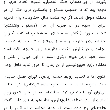
بگیرند. از پی‌آمدهای جنگ تحمیلی، تثبیت تضاد «عرب و
عجم» بود که تا حدودی مسکو و واشنگتن برای حک آن در
منطقه موفق شدند. اگر چه هشت سال «مقاومت» برای تجزیه
ایران از سوی دو ابر قدرت آن زمان (مسکو ـ واشنگتن)
شکست خورد. (نگاهی به ماجرای معاهده برجام که تا آخرین
لحظات وزیر خارجه روسیه (لاوروف) تلاش کرد به شکست
انجامد و در گزارش مکتوب «ظریف» وزیر خارجه وقت آمده
است، خود درس عبرت دیگری است. در این میان از نقش و
عملکرد رژیم صهیونیستی از آن زمان تا امروز نباید غافل بود.
اکنون اما با تجدید روابط حسنه ریاض ـ تهران، فصل جدیدی
کلید خورده است که با محوریت «تنش‌زدایی» در منطقه
می‌توان آن را بازبینی کرد. بلافاصله بعد از علنی شدن روال
تنش‌زدایی در منطقه خلیج‌فارس، نتانیاهو به طور علنی گفت:
«فاجعه‌ای رخ داده است که همه محاسبات اسرائیل را در