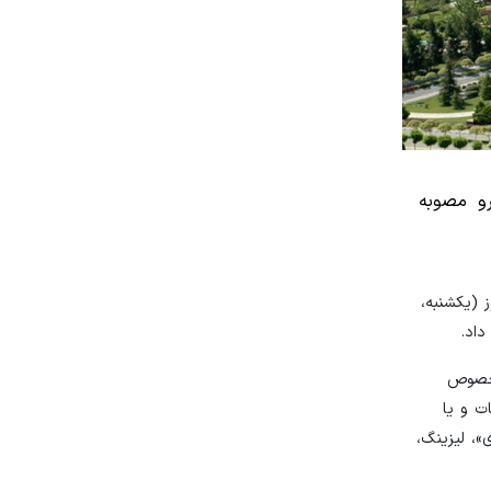
أکید کرد: پیرو مصوبه
 (یکشنبه،
این لایحه موادی را در خصوص
ت و یا
»، لیزینگ،