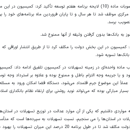
سخنگوی کمیسیون تلفیق لایحه برنامه هفتم توسعه با اشاره به مصوبات ماده (10) لایحه برنامه هفتم توسعه تأکید کرد: کمیسیون
رکزی موظف شد تا هر سال و تا پایان فروردین ماه برنامه‌های خود را برا
تصویب برسد.
 به بانک‌ها بدون گرفتن وثیقه از آنها ممنوع شد.
د: کمیسیون در این بخش دولت را مکلف کرد تا از طریق انتشار اوراقی که
 ماده واحده‌ای در زمینه تسهیلات در کمیسیون تلفیق ادامه داد: کمیسیو
 یا جریمه وجه التزام باطل و ممنوع بوده و علاوه بر استرداد وجه توس
ه عملاً این موضوع جرم قلمداد می‌شود، دستگاه قضا امکان ورود به مسئله
بسیار مبارکی بوده که می‌تواند نوید روشنی برای ارتقاء نظام بانکداری اس
1) لایحه برنامه هفتم توسعه مواردی داشتیم که یکی از آن موارد عدالت در توزیع تسهیلات در استان‌
یلات در استان‌ها را می سنجیم، نسبت تسهیلات به سپرده‌ها است که متأسف
مسئله در برخی از استان‌ها وضعیت خوبی ندارد لذا در این بخش دولت مکلف شد تا در طول برنامه 20 درصد این میزان تسهیل