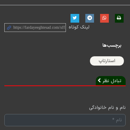
در گفتگو با آقایان علی ناظمی معاونت سرمایه گذاری صندوق
نوآوری و شکوفایی ریاست جمهوری، آقای میثم فدایی مدیر
لینک کوتاه
عامل فرابورس و آقای میلاد منشی پور مدیرعامل تپسی به
اکوسیستم و مسئله اصلی شرکت های دانش بنیان پرداختیم.
برچسب‌ها
مطابق گفتگویی که انجام شد، مسئله اصلی شرکت های دانش
بنیان نبود ساختار مناسب برای ایجاد، حفظ، گسترش و در
استارتاپ
نهایت خروج موفق سرمایه‌گذاران از این شرکت هاست.
در کشورهای اطراف مانند ترکیه و امارات زمینه‌های لازم برای
تبادل نظر
پرورش شرکت‌های خطرپذیر ایجاد شده و هم اکنون این
کشورها از نتایج این اتفاق بهره مندند.
نام و نام خانوادگی
در داخل کشور به نظر می‌رسد اگر می‌خواهیم سال ۱۴۰۱ در
توسعه شرکت‌های دانش بنیان موفق باشیم باید تحول اساسی