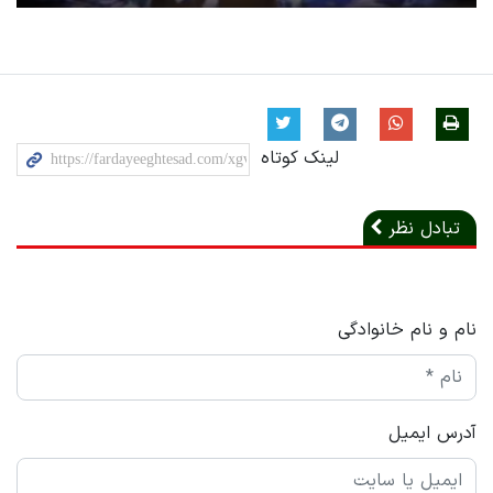
Play
Mute
Settings
PIP
Enter
Down
fullscreen
لینک کوتاه
تبادل نظر
نام و نام خانوادگی
آدرس ایمیل