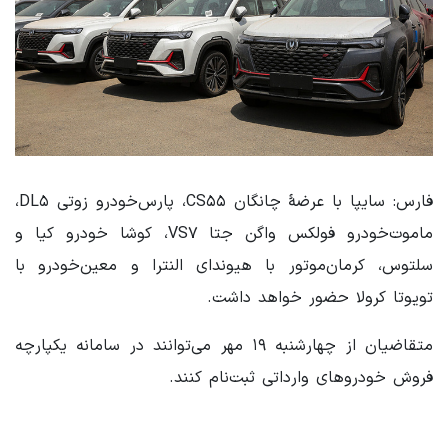
فارس: سایپا با عرضۀ چانگان CS۵۵، پارس‌خودرو زوتی DL۵،
ماموت‌خودرو فولکس واگن جتا VS۷، کوشا خودرو کیا و
سلتوس، کرمان‌موتور با هیوندای النترا و معین‌خودرو با
تویوتا کرولا حضور خواهد داشت.
متقاضیان از چهارشنبه ۱۹ مهر می‌توانند در سامانه یکپارچه
فروش خودروهای وارداتی ثبت‌نام کنند.