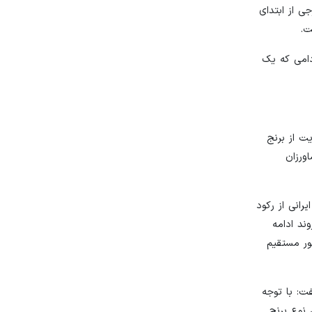
ی از ابتدای
ت.
دامی که یک
ت از برنج
ورزان
رانی از رکود
ند ادامه
طور مستقیم
ت: با توجه
 نوع برنج