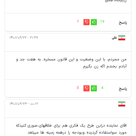
ن‌بیگناه.طلاق.
7
19
پاسخ
علی
۲۱:۳۷ - ۱۴۰۱/۰۶/۲۲
من مجردم، با این وضعیت و این قانون مسخره، به هفت جد و
آبادم بخندم اگه زن بگیرم.
0
4
پاسخ
۰۰:۱۲ - ۱۴۰۱/۰۶/۲۳
اقای نماینده دراین طرح یک فکری هم برای طلاقهای،صوری کنیدکه
مورد سواستفاده گردیده وبودجه را درهمه زمینه ها میبلعد