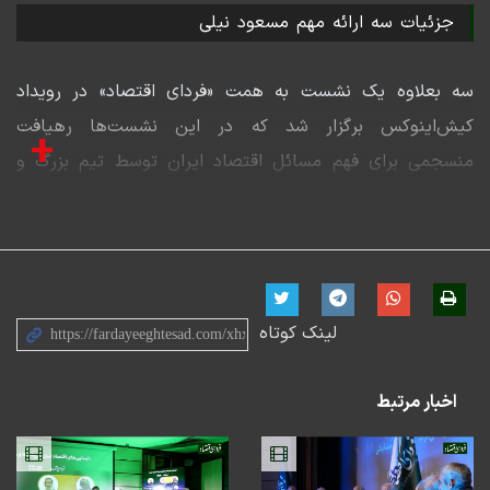
جزئیات سه ارائه مهم مسعود نیلی
سه بعلاوه یک نشست به همت «فردای اقتصاد» در رویداد
کیش‌اینوکس برگزار شد که در این نشست‌ها رهیافت
+
منسجمی برای فهم مسائل اقتصاد ایران توسط تیم بزرگ و
توانمندی با محوریت دکتر مسعود نیلی ارائه شد.
در این نشست‌ها اقتصاددانان و صاحبنظران اقتصاد ایران
شامل موسی غنی‌نژاد، مهدی بهکیش، علینقی مشایخی، داود
سوری، علی مدنی‌زاده، محبوبه داودی، نوید رییسی، زهرا
لینک کوتاه
کاویانی و علی سرزعیم نظرات خود را درباره اوضاع اقتصاد
ایران تبیین کردند.
اخبار مرتبط
منتظر فیلم‌های این رویداد بزرگ در رسانه «فردای اقتصاد»
باشید