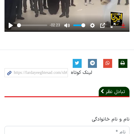
-02:23
Play
Mute
Settings
PIP
Enter
Down
fullscreen
لینک کوتاه
تبادل نظر
نام و نام خانوادگی