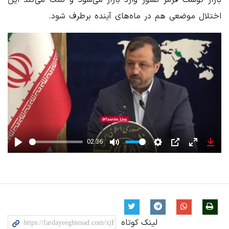
اختلال موضعی هم در ماه‌های آینده برطرف شود.
02:36
Play
Mute
Settings
PIP
Enter
Down
fullscreen
لینک کوتاه