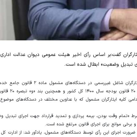
 ایثارگران گفت:بر اساس رأی اخیر هیئت عمومی دیوان عدالت ادار
رای تبدیل وضعیت» ابطال شده است.
سردار حسن‌زاده با اشاره به ضرورت تبدیل وضعیت استخدامی ایثارگران شاغل غیررسم
ایثارگران و واحدهای تابعه، توضیح داد: به
امی کلیه‌ ایثارگران مشمول که با عناوین مختلف در ‌دستگاه‌های موضوع 
فت:بر اساس رأی اخیر هیئت عمومی دیوان عدالت اداری ۳ شرط «تمام وقت بودن، بیمه پردازی و تمدید قرارداد جهت اجرای
 و برخی موانع برای اجرای قانون مرتفع شده است.
به ضرورت اجرای این رأی توسط دستگاه‌های مشمول، یادآور شد: از ادارت کل 