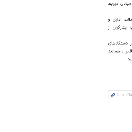
مبادی ذیربط
الت اداری و
۵۸ قانون جامع خدمات رسانی به ایثارگران از
ضعیت ایثارگران مشمول ماده ۲۱ قانون جامع که در دستگاه‌های
قانون همانند
د.