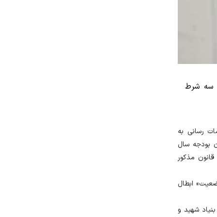
ی سه شرط
ی در دستگاه‌های مشمول ماده ۲ قانون جامع خدمات رسانی به
 استناد بند «د» تبصره ۲۰ قانون بودجه سال ۱۴۰۰ کل کشور و همچنین بند «و» تبصره ۲۰ قانون بودجه سال
قانون مذکور
 تبدیل وضعیت» ابطال
بنیاد شهید و