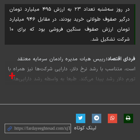
در روز سه‌شنبه تعداد ۲۳ به ارزش ۴۹۵ میلیارد تومان
درگیر صفوف طولانی خرید بودند، در مقابل ۹۴۶ میلیارد
تومان ارزش صفوف سنگین فروشی بود که برای ۱۰
شرکت تشکیل شد.
فردای اقتصاد:
رییس هیات مدیره رادمان سرمایه معتقد
است، متناسب با رشد نرخ دلار، دارایی شرکت‌ها نیز همراه با
+
تورم دلار رشد پیدا می‌کند. طبعا به واسطه رشد دارایی‌ها،
قیمت سهام و ارزش مارکت افزایشی می‌شود.
سامان منتظری با حضور در برنامه بورسان عنوان کرد: به
واسطه کنترل دولت، جهش ارزی شدید تا پایان سال نداریم
اما در نیمه دوم سال ۱۴۰۳ این مهم دور از انتظار
لینک کوتاه
نیست. سیاست‌های پولی بانک مرکزی (کاهش نرخ بهره بین
بانکی)، رویدادهای ژئوپلیتیک، قیمت کالاهای اساسی در