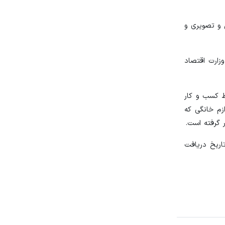
 و تصویری و
زارت اقتصاد
ط کسب و کار
زم خانگی که
ند (ب) ذیل ماده (۶۰) قانون، اشعاری مقتضی است حداکثر ظرف مدت ۱۰ روز از تاریخ دریافت