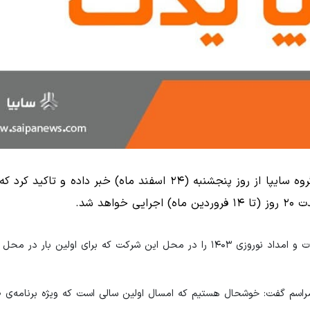
مدیرعامل امداد خودرو سایپا، از آغاز طرح امداد نوروزی گروه سایپا از روز پنجشنبه (۲۴ اسفند ماه) خبر د
د شد.
ایسنا: امدادخودرو سایپا، صبح امروز (دوشنبه) افتتاحیه طرح خدمات و امداد نوروزی ۱۴۰۳ را در محل این شرکت که برای ا
راسم گفت: خوشحال هستیم که امسال اولین سالی است که ویژه برنامه‌ی ط