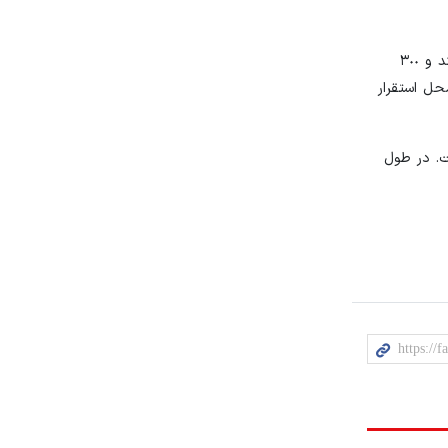
پارسا معین در رابطه با تعداد امدادگران خودرویی در طرح نوروزی ١۴٠٣ امداد خودرو سایپا، گفت: حدود ۵٠٠ خودرو، امدادگران سایپایی هستند و ٣٠٠
ها و محل استقرار
ت. در طول