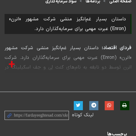
صفحه اصلی
برنامه‌ها
سواد سرمایه‌گذاری
داستان بسیار غم‌انگیز منشی شرکت مشهور «انرن»
(Enron) عبرت مهمی برای سرمایه‌گذاران دارد.
فردای اقتصاد:
داستان بسیار غم‌انگیز منشی شرکت مشهور
«انرن» (Enron) عبرت مهمی برای سرمایه‌گذاران دارد. شرکت
+
انرن توسط دو نابغه به نام‌های کنث لِی و جف اسکیلینگ در
کانون توجه مطبوعات قرار گرفته بود و به شهرتی خاص در
حوزه انرژی دست یافت. سهام این شرکت، سوگلی بازار
وال‌استریت یا همان بورس آمریکا به نظر می‌رسید و به خاطر
رشد مداوم قیمت سهامش گویی قانون جاذبه زمین را نقض
لینک کوتاه
کرده بود. انرن مشابه بسیاری از شرکت‌ها برنامه بازنشستگی
را برای کارکنانش در نظر گرفته بود که طی آن هر سال مبلغی
برچسب‌ها
از حقوق کارکنان را به خرید سهام شرکت انرن اختصاص