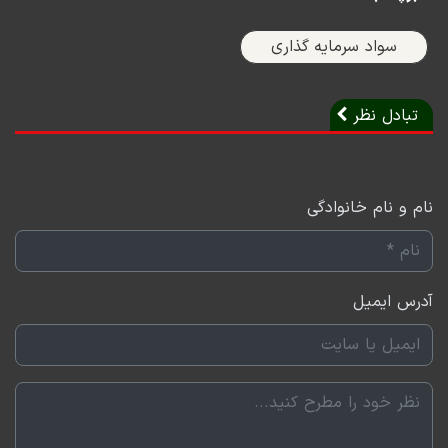
می‌داد. کِنِث لِی به عنوان مدیر عامل، کارکنانش را به داشتن
سواد سرمایه گذاری
سهام انرن به عنوان یک گزینه سرمایه‌گذاری جذاب تشویق
می‌کرد.
تبادل نظر
به این ترتیب، منشی انرن همه پس‌انداز بازنشستگی‌اش را در
سهام انرن گذاشت و در دوران اوج بازار سهام آمریکا منتهی
به حباب داتکام شاید خوشایندترین روزهای خود را سپری
نام و نام خانوادگی
می‌کرد. یک منشی با درآمدی عادی، ارزش دارایی
بازنشستگی‌اش به عدد باورنکردنی ۳ میلیونننن دلار رسیده
آدرس ایمیل
بود و وقتی داشت برای اوقات فراغت و سفر به دور دنیا
برنامه‌ریزی می‌کرد، ناگهان ورق چرخید.
شرکت انرن بر مبنای حساب‌سازی‌ها و طرح‌های تجاری جعلی
رشد کرده بود و اکنون به عنوان یکی از مشهورترین
رسوایی‌های مالی دوران حباب داتکام شناخته می‌شود. جف