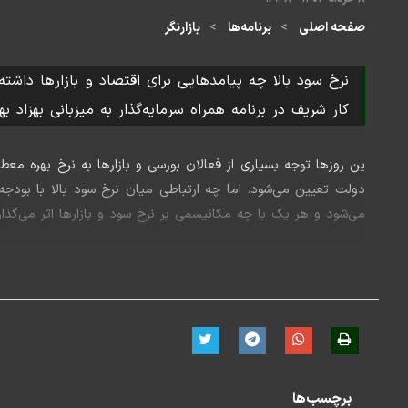
صفحه اصلی
برنامه‌ها
بازارنگر
نرخ سود بالا چه پیامدهایی برای اقتصاد و بازارها داش
کار شریف در برنامه همراه سرمایه‌گذار به میزبانی بهزاد به
ین روزها توجه بسیاری از فعالان بورسی و بازارها به نرخ بهره م
دولت تعیین می‌شود. اما چه ارتباطی میان نرخ سود بالا با بو
می‌شود و هر یک با چه مکانیسمی بر نرخ سود و بازارها اثر می‌گذارند؟ نرخ‎های بهره بالا چه پیامدهایی برای اقتصاد و بازارها داشته و با توجه به سیاست‌های فعلی، آینده
این بخشی از سوالاتی است که افشین جاوید، مدیر دپارتمان بازار سرم
نسخه صوتی برنامه را اینجا بشنوید:
1:48:44
Mute
Settings
PIP
Enter
Download
برچسب‌ها