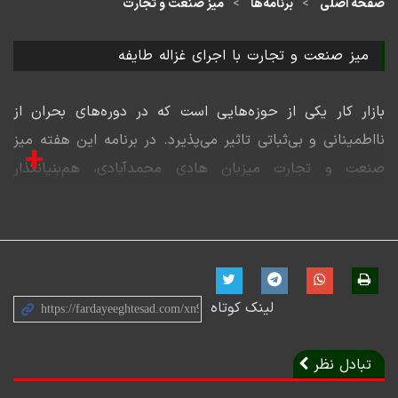
صفحه اصلی
برنامه‌ها
میز صنعت و تجارت
میز صنعت و تجارت با اجرای غزاله طایفه
بازار کار یکی از حوزه‌هایی است که در دوره‌های بحران از
نااطمینانی و بی‌ثباتی تاثیر می‌پذیرد. در برنامه این هفته میز
+
صنعت و تجارت میزبان هادی محمدآبادی، هم‌بنیانگذار
جاب‌ویژن بودیم تا درباره اثر دو جنگ (۱۲روزه و ۴۰ روزه) بر
بازار کار ایران گفت‌وگو کنیم.
داده‌های ارائه شده از سوی جاب‌ویژن (پلتفرم کاریابی
تخصصی کشور) نشان می‌دهد که جنگ باعث کاهش قابل
لینک کوتاه
توجه تقاضای نیروی کار (فرصت‌های شغلی) و در عین حال
افزایش عرضه (ورود یا فعال شدن کارجویان) شده است؛ با
تبادل نظر
این حال، برخلاف تصور، بازار کار دچار توقف کامل نشده