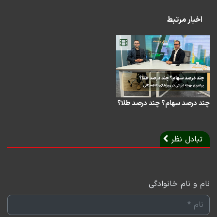
Play
Mute
Settings
PIP
Enter
Down
fullscreen
اخبار مرتبط
چند درصد سهام؟ چند درصد طلا؟
تبادل نظر
نام و نام خانوادگی