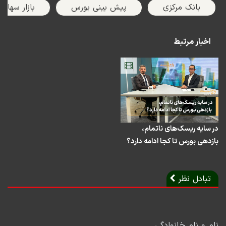
Play
Mute
Settings
PIP
Enter
Down
بانک مرکزی
پیش بینی بورس
بازار سهام
fullscreen
اخبار مرتبط
در سایه ریسک‌های ناتمام،
بازدهی بورس تا کجا ادامه دارد؟
تبادل نظر
نام و نام خانوادگی