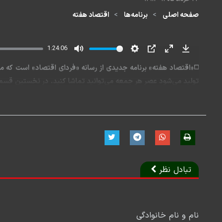
صفحه اصلی
برنامه‌ها
اقتصاد هفته
1:24:06
Mute
Settings
PIP
Enter
Download
◻️«اقتصاد هفته» برنامه جدیدی از رسانه «فردای اقتصاد» است که مه
fullscreen
تولید می‌شود عصر هر جمعه می‌توانید تماشا کنید. در نخستین قسم
◻️الگوی شنزن برای اقتصاد ایران
◻️سرنوشت کالابرگ؛ پارادوکس توزیع عادلانه با توزیع همگانی تا افسان
◻️واردات و تولید داخلی؛ نبرد برابر یا نابرابر؟
◻️اولویت اقتصاد ایران چیست؟
◻️آخرین نفس‌های اقتصاد مطبوعات
تبادل نظر
◻️سوسیالیست‌های نسل زد چه می‌خواهند؟
◻️ترامپ پشت کیست: ونس یا روبیو؟
◻️آلمان کجای راه را اشتباه رفت؟
نام و نام خانوادگی
◻️نگاه متفاوت یک مقام دولتی به اقتصاد