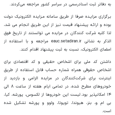
به دفاتر ثبت اسنادرسمی در سراسر کشور مراجعه می‌کردند.
بـرگزاری مزایـده صرفا از طریق سامانه مـزایده الکترونیک دولت
بوده و ارائـه پیشنـهاد قیمت نـیز از ایـن طـریق انـجام می شد،
لذا کلیه شرکت کنندگان در مزایده می توانستند از تاریخ فوق
الذکر به نشانی eauc.setadiran.ir مراجعه و با استفاده از
امضای الکترونیک، نسبت به ثبت پیشنهاد اقدام کنند.
داشتن کد ملی برای اشخاص حقیقی و کد اقتصادی برای
اشخاص حقوقی همراه شماره حساب قابل استفاده از طریق
اینترنت برای شرکت‌کنندگان در مزایده الزامی و بازدید از
خودروهای مطرح شده، در تمامی ایام هفته از ساعت ۸ الی
۱۴ امکانپذیر بود. لیست این خودروها از لکسوس، پورشه، کیا،
بی ام و، بنز، هیوندا، تویوتا، ولوو و پورشه تشکیل شده
است.