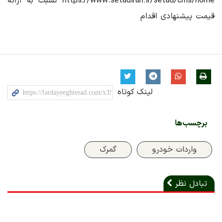
https://www.setadiran.ir/setad/cms/home نسبت به ارائه
قیمت پیشنهادی اقدام
لینک کوتاه
برچسب‌ها
واردات خودرو
گمرک
تبادل نظر