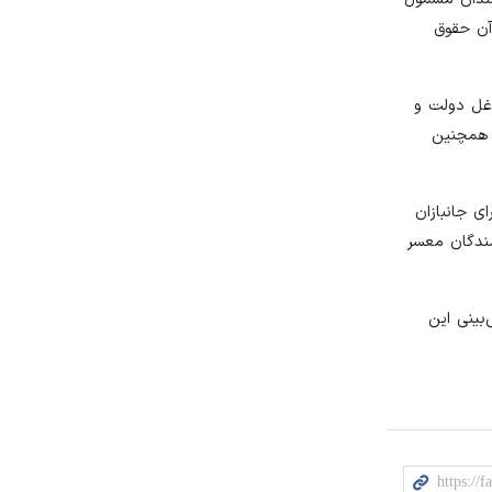
آن حقوق
 کارکنان شاغل دولت و
. همچنین
یستی ۳۰ درصد رشد داشته باشد برای جانبازان
‌بینی شده است کمک معیشتی برای جانبازان زیر ۲۵ درصد و رزمندگان معسر
حیه‌ای به بودجه سال ۱۴۰۱ است، گفت: پیش‌بینی این