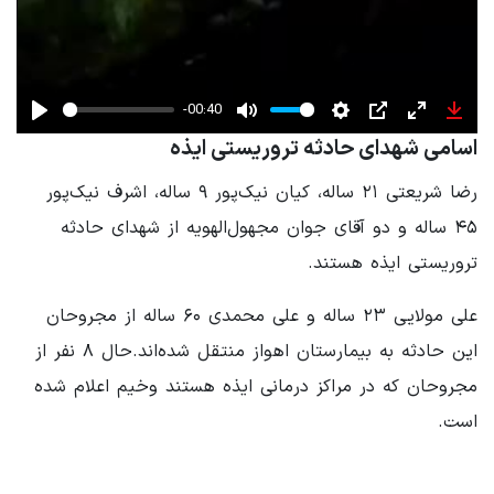
-00:40
Play
Mute
Settings
PIP
Enter
Down
اسامی شهدای حادثه تروریستی ایذه
fullscreen
رضا شریعتی ۲۱ ساله، کیان نیک‌پور ۹ ساله، اشرف نیک‌پور
۴۵ ساله و دو آقای جوان مجهول‌الهویه از شهدای حادثه
تروریستی ایذه هستند.
علی مولایی ۲۳ ساله و علی محمدی ۶۰ ساله از مجروحان
این حادثه به بیمارستان اهواز منتقل شده‌اند.حال ۸ نفر از
مجروحان که در مراکز درمانی ایذه هستند وخیم اعلام شده
است.