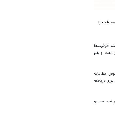
عوقات را
ام ظرفیت‌ها
وش نفت و هم
صوص مطالبات
 اوجی تاکید کرد: سال گذشته نزدیک به ۱ میلیارد یورو و امسال هم ۱.۶ میلیارد یورو دریافت
ه سال گذشته ۱.۵ میلیارد مترمکعب بیشتر شده است و