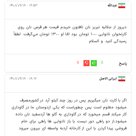
عبدالله
۱۶:۵۳ - ۱۴۰۱/۰۹/۱۸
دیروز از جلالیه تبریز نان تافتون خریدم قیمت هر قرص نان روی
کارتخوان نانوایی ١٠٠٠ تومان بود امّا او ١٣٠٠ تومان مي‌گرفت. لطفاً
رسیدگی کنید. و السلام
0
0
پاسخ
ایرانی الاصل
۱۸:۱۷ - ۱۴۰۱/۰۹/۱۸
اگر با کارت نان میگیریم پس در روز چند کیلو آرد در کشورمصرف
میشود معلوم است پس چطوراست که یکی ازدوستان ما در گاوداری
کار میکند قسم میخورد که در گاوداری به گاو ها آردسفید نان داده
میشود،از دو راهی دور نیست یا باز نانوایی ها راهی برای خام
فروشی پیدا کردن یا این از کارخانه آردبه واسطه ای بیرون میرود