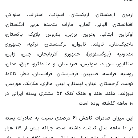
اردون، ارمنستان، ازبکستان، اسپانیا، استرالیا، اسلواکی،
افغانستان، آلبانی، آلمان، امارات متحده عربی، انگلستان،
اوکراین، ایتالیا، بحرین، برزیل، بلاروس، بلژیک، پاکستان،
تاجیکستان، تایلند، تایوان، ترکمنستان، ترکیه، جمهوری
مقدونیه (یوگسلاوی)، جمهوری آذربایجان، چین، ژاپن،
سنگاپور، سوریه، سوئیس، صربستان و منته‌نگرو، عراق، عمان،
روسیه، فرانسه، فیلیپین، قرقیزستان، قزاقستان، قطر، کانادا،
کویت، گرجستان، لبنان، لهستان، لیبی، مالزی، مکزیک، موریس،
نیوزلند، هلند، هند و هنگ کنگ ۵۲ مشتری پسته ایرانی در
۱۰ ماهه گذشته بوده است.
این میزان صادرات کاهش ۶۱ درصدی نسبت به صادرات پسته
در ۱۰ ماهه سال گذشته داشته است، چراکه بیش از ۱۱۹ هزار
تن پسته در آن بازه زمانی به ارزشی حدود ۷۹۷ میلیون دلار