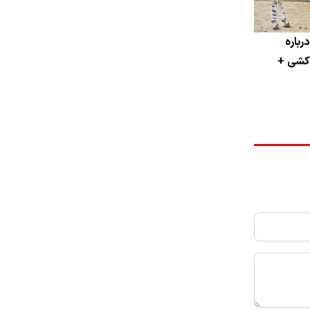
رباره
‌کشی +