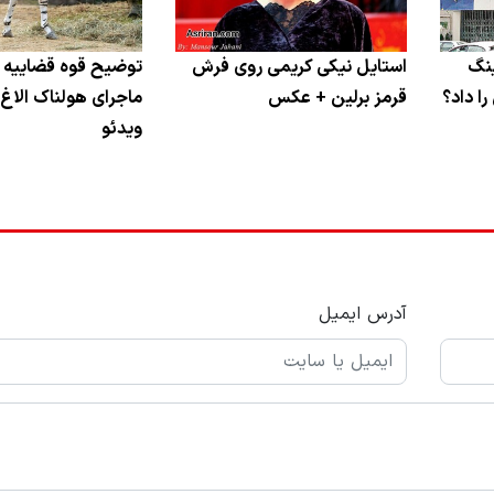
ینگ
استایل نیکی کریمی روی فرش
توضیح قوه قضاییه د
ا داد؟
قرمز برلین + عکس
ماجرای هولناک الاغ
ویدئو
آدرس ایمیل