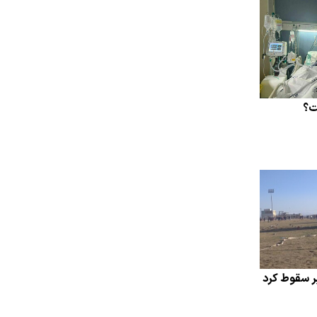
ت؟
یر سقوط کرد