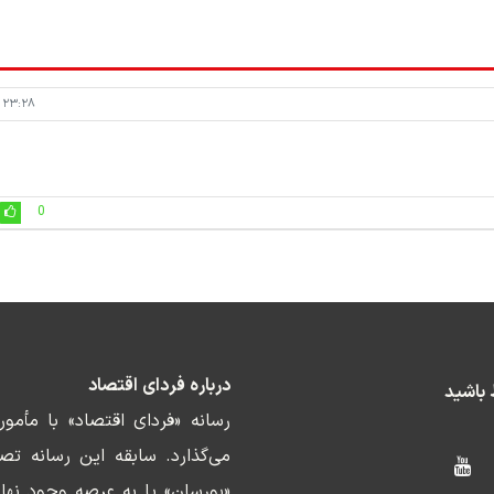
۲۳:۲۸ - ۱۴۰۱/۱۲/۰۴
0
درباره فردای اقتصاد
ط باشید
رسانه «فردای اقتصاد» با مأمو
«بورسان» پا به عرصه وجود نها