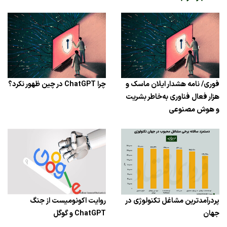
فوری/ نامه هشدار ایلان ماسک و
چرا ChatGPT در چین ظهور نکرد؟
هزار فعال فناوری به‌خاطر بشریت
و هوش مصنوعی
پردرآمدترین مشاغل تکنولوژی در
روایت اکونومیست از جنگ
جهان
ChatGPT و گوگل