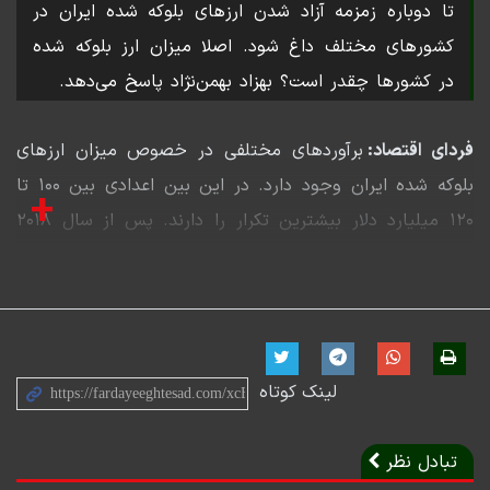
تا دوباره زمزمه آزاد شدن ارزهای بلوکه شده ایران در
کشورهای مختلف داغ شود. اصلا میزان ارز بلوکه شده
در کشورها چقدر است؟ بهزاد بهمن‌نژاد پاسخ می‌دهد.
فردای اقتصاد:
برآوردهای مختلفی در خصوص میزان ارزهای
بلوکه شده ایران وجود دارد. در این بین اعدادی بین ۱۰۰ تا
+
۱۲۰ میلیارد دلار بیشترین تکرار را دارند. پس از سال ۲۰۱۸
یعنی از زمان خروج ترامپ از برجام و بازگشت تحریم‌ها،
دخایر در دسترس بانک مرکزی ایران از بیش از ۱۲۰ میلیارد
تومان به کمتر از ۲۰ میلیارد تومان کاهش یافت. شکافی که
احتمالا ذخایر ارزی بلوکه شده ایران را نشان می‌دهد.
لینک کوتاه
اگر پول‌های بلوکه شده ایران را به تفکیک کشورها مورد
بررسی قرار دهیم نیز به اعداد جالبی می‌رسیم. رویترز در سال
تبادل نظر
۲۰۲۱ با انتشار گزارشی برآوردهایی از دلارهای بلوکه شده ایران